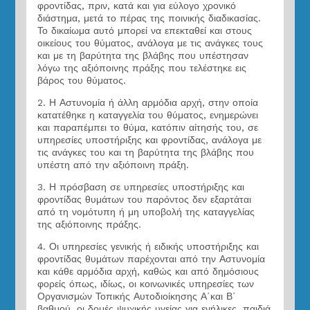
φροντίδας, πριν, κατά και για εύλογο χρονικό
διάστημα, μετά το πέρας της ποινικής διαδικασίας.
Το δικαίωμα αυτό μπορεί να επεκταθεί και στους
οικείους του θύματος, ανάλογα με τις ανάγκες τους
και με τη βαρύτητα της βλάβης που υπέστησαν
λόγω της αξιόποινης πράξης που τελέστηκε εις
βάρος του θύματος.
2. Η Αστυνομία ή άλλη αρμόδια αρχή, στην οποία
κατατέθηκε η καταγγελία του θύματος, ενημερώνει
και παραπέμπει το θύμα, κατόπιν αίτησής του, σε
υπηρεσίες υποστήριξης και φροντίδας, ανάλογα με
τις ανάγκες του και τη βαρύτητα της βλάβης που
υπέστη από την αξιόποινη πράξη.
3. Η πρόσβαση σε υπηρεσίες υποστήριξης και
φροντίδας θυμάτων του παρόντος δεν εξαρτάται
από τη νομότυπη ή μη υποβολή της καταγγελίας
της αξιόποινης πράξης.
4. Οι υπηρεσίες γενικής ή ειδικής υποστήριξης και
φροντίδας θυμάτων παρέχονται από την Αστυνομία
και κάθε αρμόδια αρχή, καθώς και από δημόσιους
φορείς όπως, ιδίως, οι κοινωνικές υπηρεσίες των
Οργανισμών Τοπικής Αυτοδιοίκησης Α΄και Β΄
βαθμού, οι δομές ψυχικής υγείας για ενήλικες, παιδιά