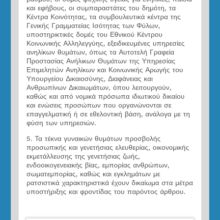
και εφήβους, οι συμπαραστάτες του δημότη, τα
Κέντρα Κοινότητας, τα συμβουλευτικά κέντρα της
Γενικής Γραμματείας Ισότητας των Φύλων,
υποστηρικτικές δομές του Εθνικού Κέντρου
Κοινωνικής Αλληλεγγύης, εξειδικευμένες υπηρεσίες
ανηλίκων θυμάτων, όπως τα Αυτοτελή Γραφεία
Προστασίας Ανήλικων Θυμάτων της Υπηρεσίας
Επιμελητών Ανηλίκων και Κοινωνικής Αρωγής του
Υπουργείου Δικαιοσύνης, Διαφάνειας και
Ανθρωπίνων Δικαιωμάτων, όπου λειτουργούν,
καθώς και από νομικά πρόσωπα ιδιωτικού δικαίου
και ενώσεις προσώπων που οργανώνονται σε
επαγγελματική ή σε εθελοντική βάση, ανάλογα με τη
φύση των υπηρεσιών.
5. Τα τέκνα γυναικών θυμάτων προσβολής
προσωπικής και γενετήσιας ελευθερίας, οικονομικής
εκμετάλλευσης της γενετήσιας ζωής,
ενδοοικογενειακής βίας, εμπορίας ανθρώπων,
σωματεμπορίας, καθώς και εγκλημάτων με
ρατσιστικά χαρακτηριστικά έχουν δικαίωμα στα μέτρα
υποστήριξης και φροντίδας του παρόντος άρθρου.